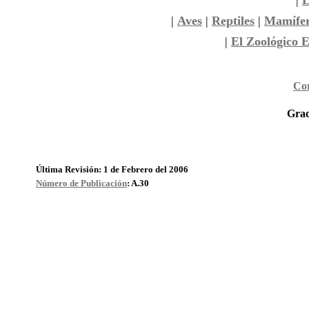
|
L
|
Aves
|
Reptiles
|
Mamífe
|
El Zoológico E
Cor
Grac
Última Revisión: 1 de Febrero del 2006
Número de Publicación
: A.30