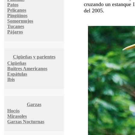
cruzando un estanque l
Patos
Pelícanos
del 2005.
Pingüinos
Somormujos
Tucanes
Pájaros
Cigüeñas y parientes
Cigüeñas
Buitres Americanos
Espátulas
Ibis
Garzas
Hocós
Mirasoles
Garzas Nocturnas