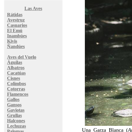
Las Aves
Rátidas
Avestruz
Casuarios
El Emú
Inambúes
Kivis
Ñandúes
Aves del Vuelo
Águilas
Albatros
Cacatúas
Cisnes
Colimbos
Cotorras
Flamencos
Gallos
Gansos
Gaviotas
Grullas
Halcones
Lechuzas
Una Garza Blanca (
A
Palomas