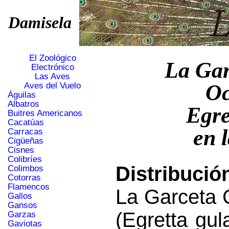
Damisela
El Zoológico
La Gar
Electrónico
Las Aves
Oc
Aves del Vuelo
Águilas
Albatros
Egre
Buitres Americanos
Cacatúas
en 
Carracas
Cigüeñas
Cisnes
Colibríes
Distribució
Colimbos
Cotorras
Flamencos
La Garceta 
Gallos
Gansos
(Egretta gul
Garzas
Gaviotas