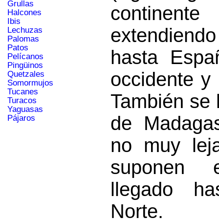
Grullas
continen
Halcones
Ibis
extendien
Lechuzas
Palomas
Patos
hasta Espa
Pelícanos
Pingüinos
occidente y 
Quetzales
Somormujos
Tucanes
También se l
Turacos
Yaguasas
de Madagas
Pájaros
no muy lej
suponen e
llegado ha
Norte.