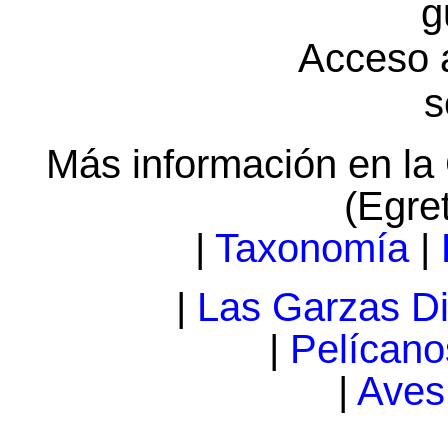
g
Acceso 
s
Más información en la
(Egret
|
Taxonomía
|
|
Las Garzas D
|
Pelícano
|
Aves