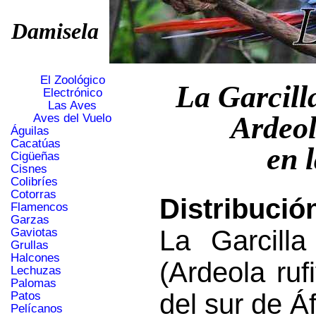
Damisela
El Zoológico
La Garcill
Electrónico
Las Aves
Ardeol
Aves del Vuelo
Águilas
Cacatúas
en 
Cigüeñas
Cisnes
Colibríes
Cotorras
Distribució
Flamencos
Garzas
La Garcill
Gaviotas
Grullas
Halcones
(Ardeola ruf
Lechuzas
Palomas
del sur de Áf
Patos
Pelícanos