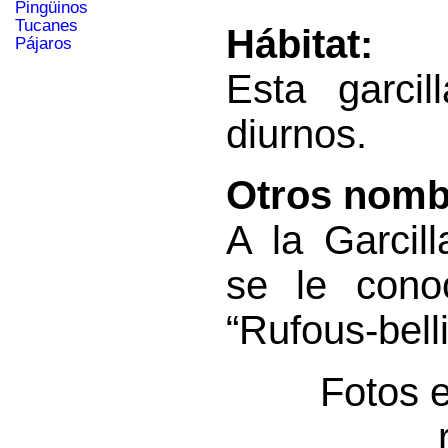
Pingüinos
Tucanes
Hábitat:
Pájaros
Esta garci
diurnos.
Otros nomb
A la Garcil
se le cono
“Rufous-bell
Fotos 