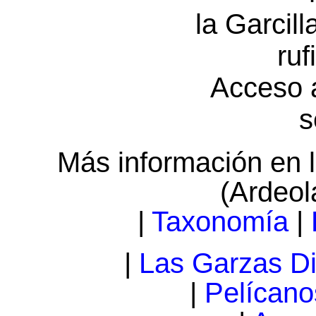
la Garcil
ruf
Acceso 
s
Más información en l
(Ardeola
|
Taxonomía
|
|
Las Garzas D
|
Pelícano