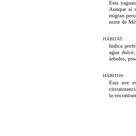
Esta yaguas
Aunque sí s
migran pero
norte de Méx
HÁBITAT:
Indica pref
agua dulce,
árboles, pos
HÁBITOS:
Esta ave e
circunstanci
la encontra