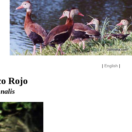
|
English
|
co Rojo
nalis