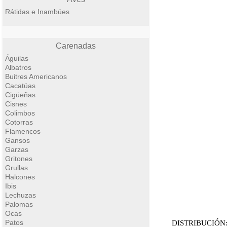
Rátidas e Inambúes
Carenadas
Águilas
Albatros
Buitres Americanos
Cacatúas
Cigüeñas
Cisnes
Colimbos
Cotorras
Flamencos
Gansos
Garzas
Gritones
Grullas
Halcones
Ibis
Lechuzas
Palomas
Ocas
Patos
DISTRIBUCIÓN