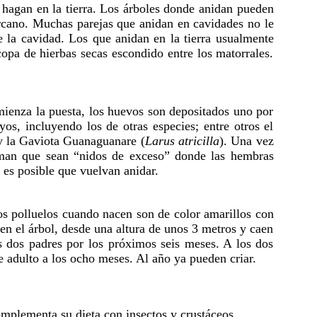
o hagan en la tierra. Los árboles donde anidan pueden
ercano. Muchas parejas que anidan en cavidades no le
e la cavidad. Los que anidan en la tierra usualmente
opa de hierbas secas escondido entre los matorrales.
ienza la puesta, los huevos son depositados uno por
s, incluyendo los de otras especies; entre otros el
y la Gaviota Guanaguanare (
Larus atricilla
). Una vez
iman que sean “nidos de exceso” donde las hembras
 es posible que vuelvan anidar.
os polluelos cuando nacen son de color amarillos con
n el árbol, desde una altura de unos 3 metros y caen
s dos padres por los próximos seis meses. A los dos
e adulto a los ocho meses. Al año ya pueden criar.
omplementa su dieta con insectos y crustáceos.