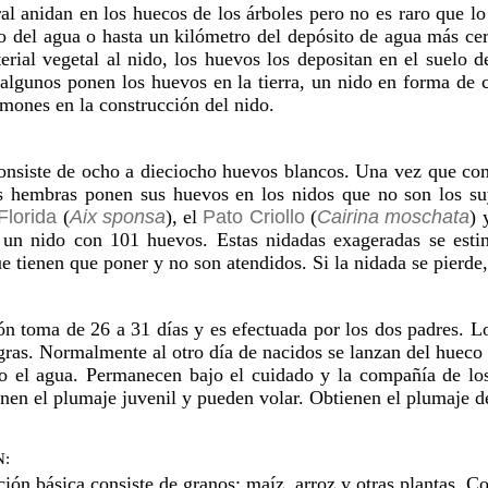
al anidan en los huecos de los árboles pero no es raro que l
ro del agua o hasta un kilómetro del depósito de agua más c
rial vegetal al nido, los huevos los depositan en el suelo d
algunos ponen los huevos en la tierra, un nido en forma de c
mones en la construcción del nido.
onsiste de ocho a dieciocho huevos blancos. Una vez que com
s hembras ponen sus huevos en los nidos que no son los suyo
Florida
(
Aix sponsa
), el
Pato Criollo
(
Cairina moschata
) 
 un nido con 101 huevos. Estas nidadas exageradas se est
 tienen que poner y no son atendidos. Si la nidada se pierde,
ón toma de 26 a 31 días y es efectuada por los dos padres. L
as. Normalmente al otro día de nacidos se lanzan del hueco e
a o el agua. Permanecen bajo el cuidado y la compañía de lo
nen el plumaje juvenil y pueden volar. Obtienen el plumaje d
:
ión básica consiste de granos; maíz, arroz y otras plantas. C