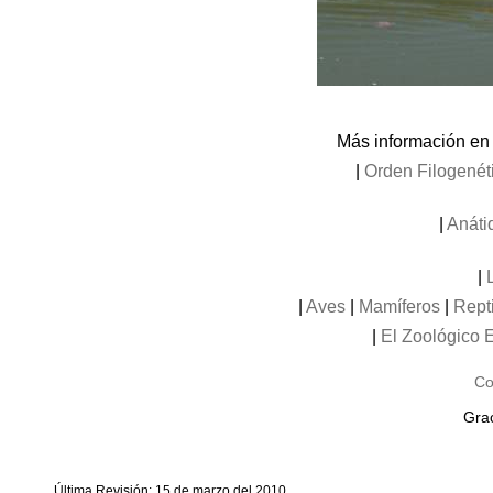
Más información en 
|
Orden Filogenét
|
Anáti
|
|
Aves
|
Mamíferos
|
Rept
|
El Zoológico E
Co
Grac
Última Revisión: 15 de marzo del 2010