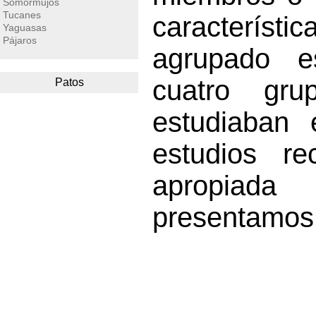
Somormujos
Tucanes
caracterí
Yaguasas
Pájaros
agrupado e
cuatro gr
Patos
estudiaban 
estudios r
apropiada
presentamos