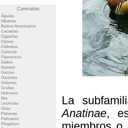
Carenadas
Águilas
Albatros
Buitres Americanos
Cacatúas
Cigüeñas
Cisnes
Colimbos
Cotorras
Flamencos
Gallos
Gansos
Garzas
Gaviotas
Gritones
Grullas
Halcones
La subfamil
Ibis
Lechuzas
Ocas
Anatinae
, e
Palomas
Pelícanos
miembros o 
Pingüinos