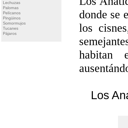
Los Anátid
Lechuzas
Palomas
donde se e
Pelícanos
Pingüinos
Somormujos
los cisne
Tucanes
Pájaros
semejante
habitan 
ausentándo
Los An