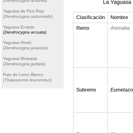
(
Dendrocygna arborea
)
La Yaguasa 
Yaguasa de Pico Rojo
(
Dendrocygna autumnalis
)
Clasificación
Nombre
Yaguasa Errante
Reino
Animalia
(
Dendrocygna arcuata
)
Yaguasa Hindú
(
Dendrocygna javanica
)
Yaguasa Moteada
(
Dendrocygna guttata
)
Pato de Lomo Blanco
(
Thalassornis leuconotus
)
Subreino
Eumetazo