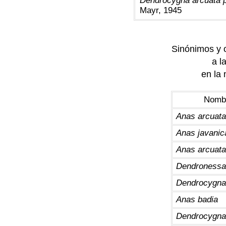
Dendrocygna arcuata
Mayr, 1945
Sinónimos y o
a l
en la 
Nombr
Anas arcuata
Anas javanic
Anas arcuata
Dendronessa
Dendrocygna
Anas badia
Dendrocygna