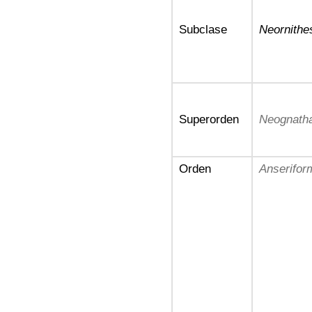
Subclase
Neornithe
Superorden
Neognath
Orden
Anserifor