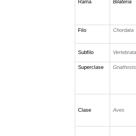
Rama
Bilateria
Filo
Chordata
Subfilo
Vertebrat
Superclase
Gnathost
Clase
Aves