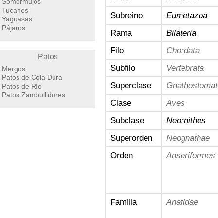
Somormujos
Tucanes
Subreino
Eumetazoa
Yaguasas
Pájaros
Rama
Bilateria
Filo
Chordata
Patos
Subfilo
Vertebrata
Mergos
Patos de Cola Dura
Superclase
Gnathostomat
Patos de Río
Patos Zambullidores
Clase
Aves
Subclase
Neornithes
Superorden
Neognathae
Orden
Anseriformes
Familia
Anatidae