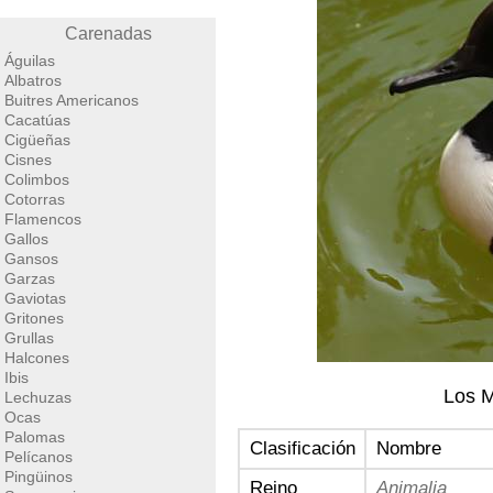
Carenadas
Águilas
Albatros
Buitres Americanos
Cacatúas
Cigüeñas
Cisnes
Colimbos
Cotorras
Flamencos
Gallos
Gansos
Garzas
Gaviotas
Gritones
Grullas
Halcones
Ibis
Los M
Lechuzas
Ocas
Palomas
Clasificación
Nombre
Pelícanos
Pingüinos
Reino
Animalia