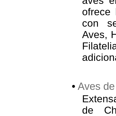
aves e
ofrece 
con s
Aves, H
Filat
adicion
•
Aves de
Extens
de Ch