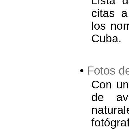
Lista 
citas a
los no
Cuba.
•
Fotos d
Con un
de av
natura
fotógr