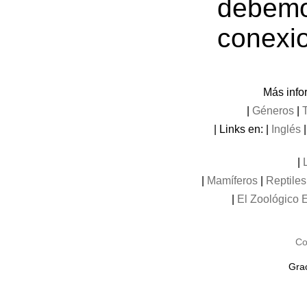
debemo
conexi
Más info
|
Géneros
|
| Links en: |
Inglés
|
|
Mamíferos
|
Reptiles
|
El Zoológico E
Co
Grac