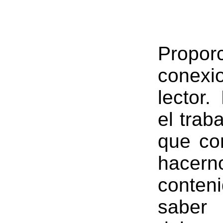
Prop
conexi
lector
el trab
que co
hacern
conten
saber