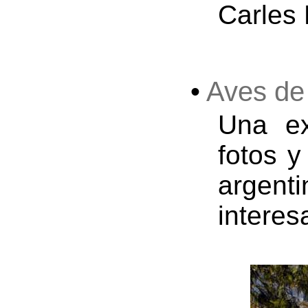
Carles
•
Aves de
Una ex
fotos y
argen
interes