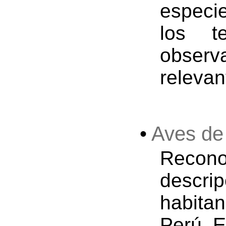
especi
los t
observ
relevan
•
Aves de
Recono
descr
habitan
Perú. E