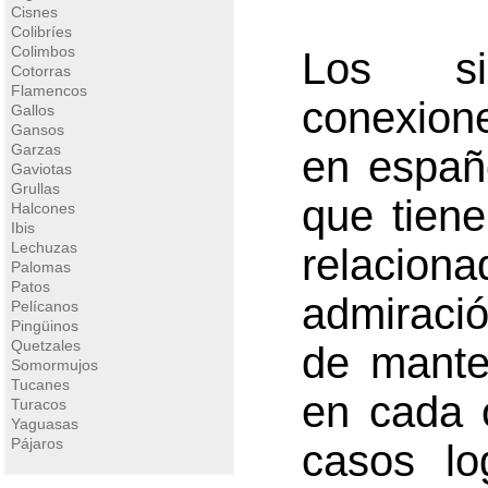
Cisnes
Colibríes
Colimbos
Los si
Cotorras
Flamencos
conexion
Gallos
Gansos
Garzas
en españ
Gaviotas
Grullas
que tiene
Halcones
Ibis
Lechuzas
relacio
Palomas
Patos
admiraci
Pelícanos
Pingüinos
Quetzales
de mante
Somormujos
Tucanes
en cada o
Turacos
Yaguasas
Pájaros
casos lo