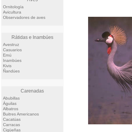
Ornitología
Avicultura
Observadores de aves
Rátidas e Inambúes
Avestruz
Casuarios
Emú
Inambúes
Kivis
Ñandúes
Carenadas
Abubillas
Águilas
Albatros
Buitres Americanos
Cacatúas
Carracas
Cigüeñas