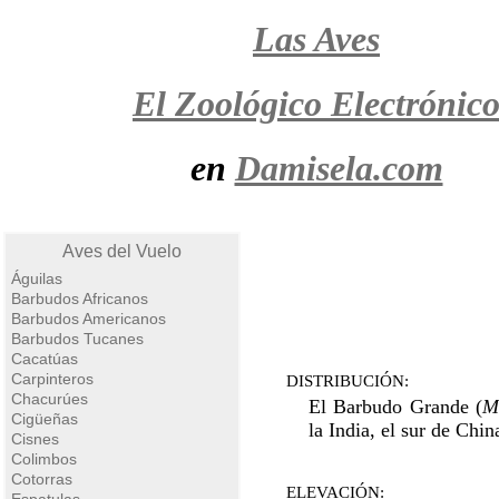
Las Aves
El Zoológico Electrónic
en
Damisela.com
Aves del Vuelo
Águilas
Barbudos Africanos
Barbudos Americanos
Barbudos Tucanes
Cacatúas
Carpinteros
DISTRIBUCIÓN:
Chacurúes
El Barbudo Grande (
M
Cigüeñas
la India, el sur de Chin
Cisnes
Colimbos
Cotorras
ELEVACIÓN: