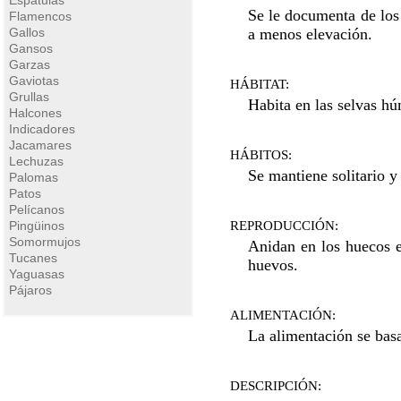
Espatulas
Se le documenta de los
Flamencos
Gallos
a menos elevación.
Gansos
Garzas
Gaviotas
HÁBITAT:
Grullas
Habita en las selvas h
Halcones
Indicadores
Jacamares
HÁBITOS:
Lechuzas
Se mantiene solitario 
Palomas
Patos
Pelícanos
Pingüinos
REPRODUCCIÓN:
Somormujos
Anidan en los huecos en
Tucanes
huevos.
Yaguasas
Pájaros
ALIMENTACIÓN:
La alimentación se basa
DESCRIPCIÓN: