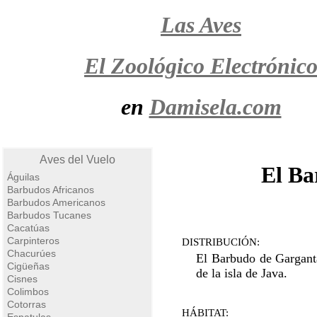
Las Aves
El Zoológico Electrónic
en
Damisela.com
Aves del Vuelo
El Ba
Águilas
Barbudos Africanos
Barbudos Americanos
Barbudos Tucanes
Cacatúas
Carpinteros
DISTRIBUCIÓN:
Chacurúes
El Barbudo de Gargant
Cigüeñas
de la isla de Java.
Cisnes
Colimbos
Cotorras
HÁBITAT: