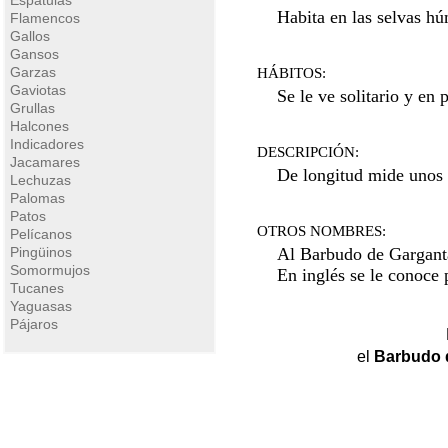
Espatulas
Habita en las selvas hú
Flamencos
Gallos
Gansos
Garzas
HÁBITOS:
Gaviotas
Se le ve solitario y en
Grullas
Halcones
Indicadores
DESCRIPCIÓN:
Jacamares
De longitud mide unos
Lechuzas
Palomas
Patos
OTROS NOMBRES:
Pelícanos
Pingüinos
Al Barbudo de Gargant
Somormujos
En inglés se le conoce
Tucanes
Yaguasas
Pájaros
el
Barbudo d