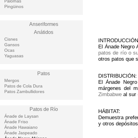
Palomas
Pingüinos
Anseriformes
Anátidos
Cisnes
INTRODUCCIÓN
Gansos
El Ánade Negro A
Ocas
patos de río o su
Yaguasas
otros patos que 
Patos
DISTRIBUCIÓN:
Mergos
El Ánade Negro
Patos de Cola Dura
márgenes del m
Patos Zambullidores
Zimbabwe
al sur
Patos de Río
HÁBITAT:
Ánade de Laysan
Demuestra prefer
Ánade Friso
y otros depósito
Ánade Hawaiano
Ánade Jaspeado