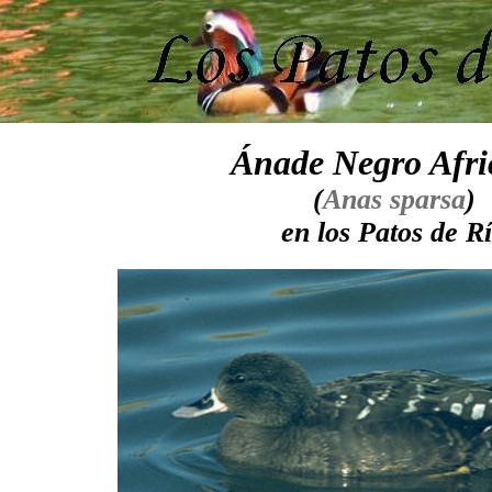
Ánade Negro Afri
(
Anas sparsa
)
en los Patos de R