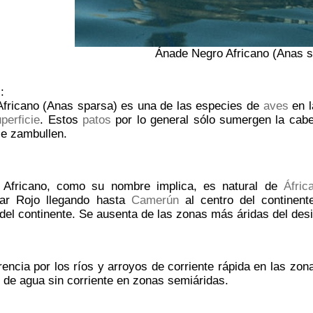
Ánade Negro Africano (Anas s
:
fricano (Anas sparsa) es una de las especies de
aves
en l
perficie
. Estos
patos
por lo general sólo sumergen la cabez
se zambullen.
 Africano, como su nombre implica, es natural de
Áfric
ar Rojo llegando hasta
Camerún
al centro del continent
 del continente. Se ausenta de las zonas más áridas del des
encia por los ríos y arroyos de corriente rápida en las zon
s de agua sin corriente en zonas semiáridas.