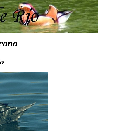
cano
ío