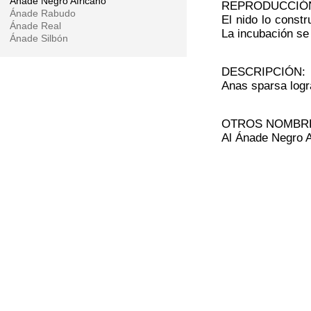
Ánade Negro Africano
REPRODUCCIÓ
Ánade Rabudo
El nido lo const
Ánade Real
La incubación se
Ánade Silbón
DESCRIPCIÓN:
Anas sparsa logr
OTROS NOMBR
Al Ánade Negro A