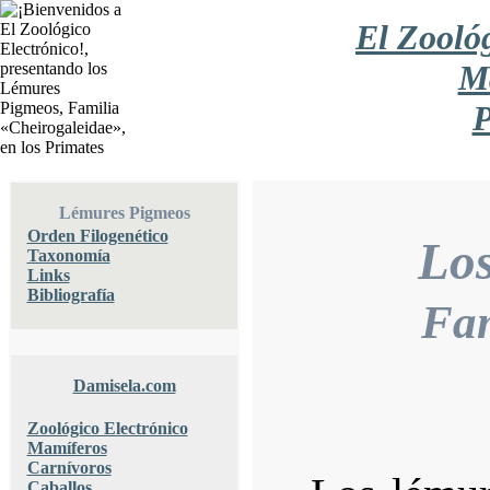
El Zooló
M
P
Lémures Pigmeos
Orden Filogenético
Lo
Taxonomía
Links
Bibliografía
Fam
Damisela.com
Zoológico Electrónico
Mamíferos
Carnívoros
Caballos