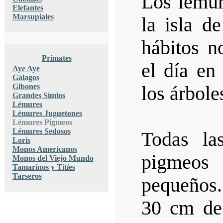
Los lémur
Elefantes
Marsupiales
la isla d
hábitos n
Primates
el día en
Aye Aye
Gálagos
Gibones
los árbole
Grandes Simios
Lémures
Lémures Juguetones
Lémures Pigmeos
Lémures Sedosos
Todas la
Loris
Monos Americanos
pigmeos
Monos del Viejo Mundo
Tamarinos y Titíes
Tarseros
pequeños.
30 cm de 