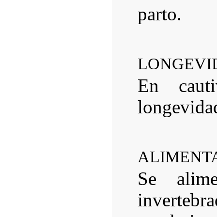
parto.
LONGEVI
En caut
longevida
ALIMENT
Se alime
invertebr