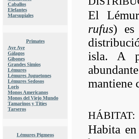
DISTRIBU
Caballos
Elefantes
El Lémur
Marsupiales
rufus
) es
distribuci
Primates
Aye Aye
isla. A 
Gálagos
Gibones
Grandes Simios
abundant
Lémures
Lémures Juguetones
mantiene 
Lémures Sedosos
Loris
Monos Americanos
Monos del Viejo Mundo
Tamarinos y Titíes
Tarseros
HÁBITAT:
Habita en 
Lémures Pigmeos