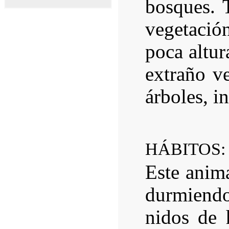
bosques. 
vegetació
poca altur
extraño ve
árboles, i
HÁBITOS:
Este anima
durmiendo
nidos de 