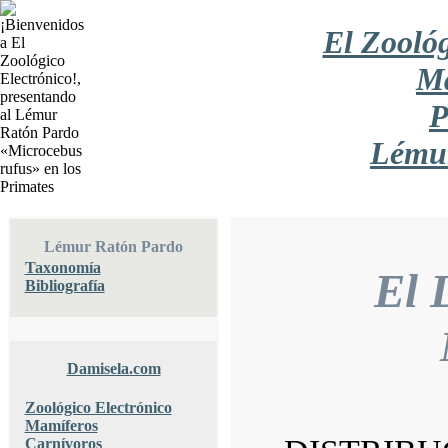
El Zoológ
Ma
P
Lému
Lémur Ratón Pardo
Taxonomía
El 
Bibliografía
Damisela.com
Zoológico Electrónico
Mamíferos
Carnívoros