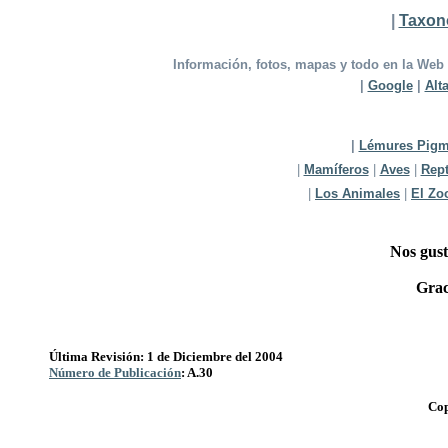
|
Taxon
Información, fotos, mapas y todo en la Web
|
Google
|
Alt
|
Lémures Pig
|
Mamíferos
|
Aves
|
Rept
|
Los Animales
|
El Zo
Nos gust
Grac
Última Revisión: 1 de Diciembre del 2004
Número de Publicación
: A.30
Cop