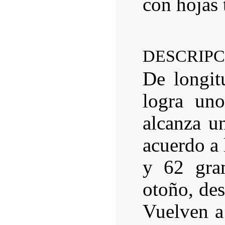
con hojas 
DESCRIPC
De longit
logra un
alcanza u
acuerdo a 
y 62 gra
otoño, des
Vuelven a