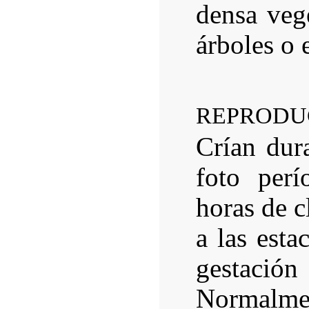
densa veg
árboles o 
REPRODU
Crían dur
foto perí
horas de c
a las esta
gestaci
Normalmen