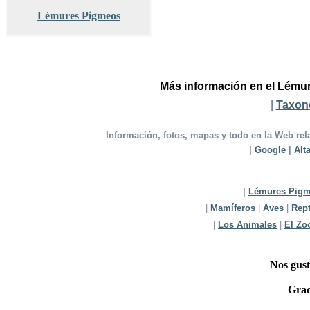
Lémures Pigmeos
Más información en el Lému
|
Taxon
Información, fotos, mapas y todo en la Web re
|
Google
|
Alt
|
Lémures Pig
|
Mamíferos
|
Aves
|
Rept
|
Los Animales
|
El Zo
Nos gust
Grac