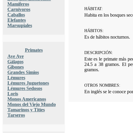
Mamíferos
HÁBITAT:
Carnívoros
Caballos
Habita en los bosques sec
Elefantes
Marsupiales
HÁBITOS:
Es de hábitos nocturnos.
Primates
DESCRIPCIÓN:
Aye Aye
Este es le primate más pe
Gálagos
24.5 a 38 gramos. El pe
Gibones
gramos.
Grandes Simios
Lémures
Lémures Juguetones
OTROS NOMBRES:
Lémures Sedosos
En inglés se le conoce 
Loris
Monos Americanos
Monos del Viejo Mundo
Tamarinos y Titíes
Tarseros