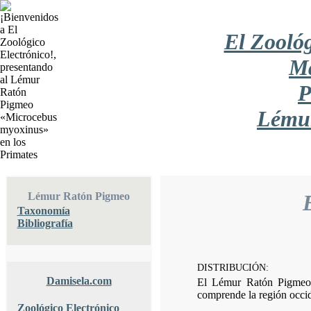
El Zoológ
Ma
P
Lému
Lémur Ratón Pigmeo
Taxonomía
Bibliografía
DISTRIBUCIÓN:
Damisela.com
El Lémur Ratón Pigmeo
comprende la región occide
Zoológico Electrónico