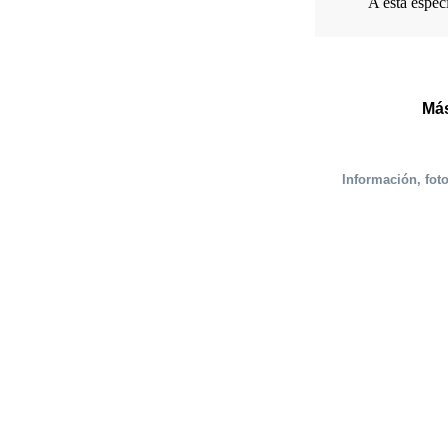
A esta espec
Más
Información, fot