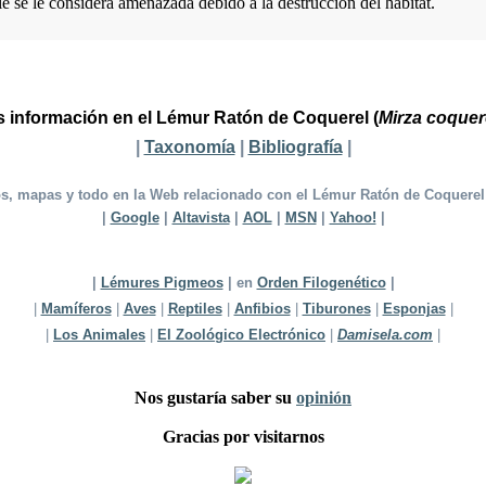
ie se le considera amenazada debido a la destrucción del hábitat.
 información en el Lémur Ratón de Coquerel (
Mirza coquer
|
Taxonomía
|
Bibliografía
|
os, mapas y todo en la Web relacionado con el Lémur Ratón de Coquerel
|
Google
|
Altavista
|
AOL
|
MSN
|
Yahoo!
|
|
Lémures Pigmeos
|
en
Orden Filogenético
|
|
Mamíferos
|
Aves
|
Reptiles
|
Anfibios
|
Tiburones
|
Esponjas
|
|
Los Animales
|
El Zoológico Electrónico
|
Damisela.com
|
Nos gustaría saber su
opinión
Gracias por visitarnos