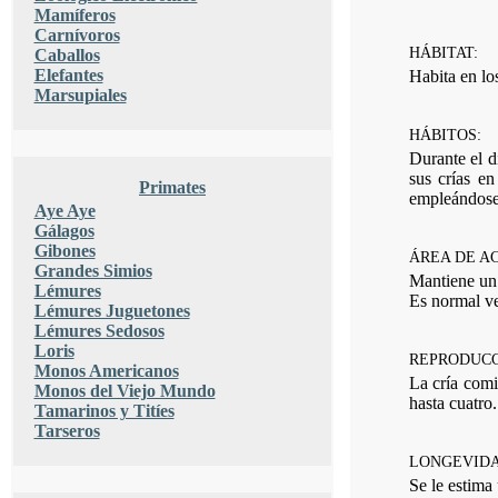
Mamíferos
Carnívoros
HÁBITAT:
Caballos
Elefantes
Habita en lo
Marsupiales
HÁBITOS:
Durante el d
sus crías e
Primates
empleándose
Aye Aye
Gálagos
Gibones
ÁREA DE A
Grandes Simios
Mantiene un 
Lémures
Es normal ve
Lémures Juguetones
Lémures Sedosos
Loris
REPRODUCC
Monos Americanos
La cría comi
Monos del Viejo Mundo
hasta cuatro
Tamarinos y Titíes
Tarseros
LONGEVIDA
Se le estima