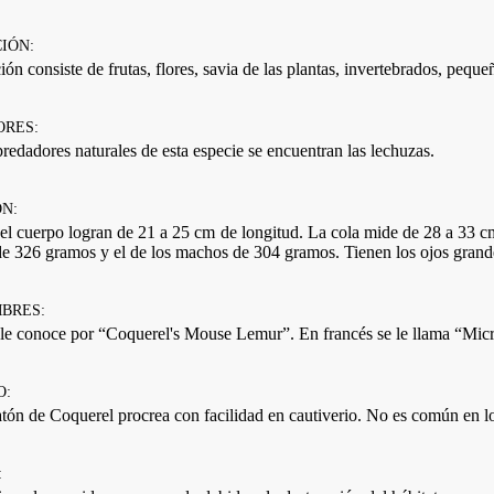
IÓN:
ón consiste de frutas, flores, savia de las plantas, invertebrados, peque
RES:
predadores naturales de esta especie se encuentran las lechuzas.
N:
el cuerpo logran de 21 a 25 cm de longitud. La cola mide de 28 a 33 c
e 326 gramos y el de los machos de 304 gramos. Tienen los ojos grande
BRES:
 le conoce por “Coquerel's Mouse Lemur”. En francés se le llama “Mic
O:
ón de Coquerel procrea con facilidad en cautiverio. No es común en lo
: