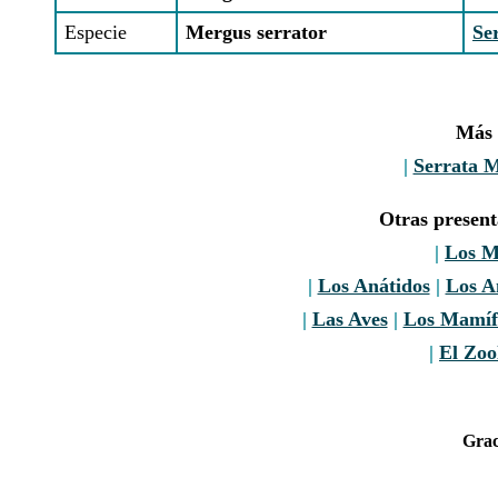
Especie
Mergus serrator
Se
Más 
|
Serrata 
Otras presen
|
Los M
|
Los Anátidos
|
Los A
|
Las Aves
|
Los Mamíf
|
El Zoo
Grac