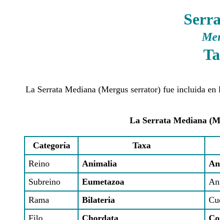
Serr
Mer
Ta
La Serrata Mediana (Mergus serrator) fue incluida en 
La Serrata Mediana (Me
Categoría
Taxa
Reino
Animalia
An
Subreino
Eumetazoa
An
Rama
Bilateria
Cu
Filo
Chordata
Co