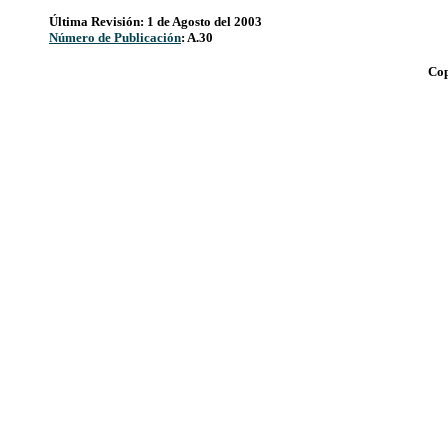
Última Revisión: 1 de Agosto del 2003
Número de Publicación
: A.30
Cop