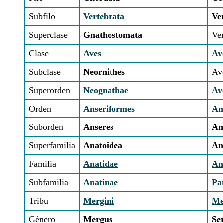
Subfilo
Vertebrata
Ve
Superclase
Gnathostomata
Ve
Clase
Aves
Av
Subclase
Neornithes
Ave
Superorden
Neognathae
Av
Orden
Anseriformes
An
Suborden
Anseres
An
Superfamilia
Anatoidea
An
Familia
Anatidae
An
Subfamilia
Anatinae
Pa
Tribu
Mergini
Me
Género
Mergus
Se