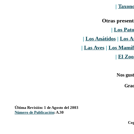
|
Taxon
Otras presen
|
Los Pato
|
Los Anátidos
|
Los A
|
Las Aves
|
Los Mamíf
|
El Zoo
Nos gust
Grac
Última Revisión: 1 de Agosto del 2003
Número de Publicación
: A.30
Cop