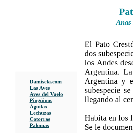
Pat
Anas 
El Pato Crest
dos subespecie
los Andes desd
Argentina. La
Argentina y e
Damisela.com
Las Aves
subespecie se
Aves del Vuelo
llegando al ce
Pingüinos
Águilas
Lechuzas
Habita en los 
Cotorras
Palomas
Se le document