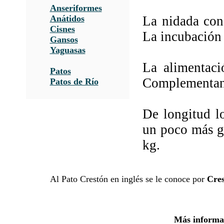
Anseriformes
Anátidos
La nidada con
Cisnes
La incubación
Gansos
Yaguasas
La alimentaci
Patos
Complementan 
Patos de Río
De longitud l
un poco más gr
kg.
Al Pato Crestón en inglés se le conoce por
Cre
Más informac