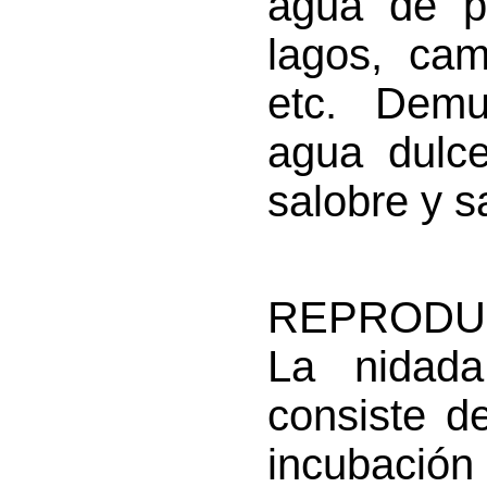
agua de po
lagos, cam
etc. Demu
agua dulc
salobre y s
REPRODU
La nidada
consiste d
incubació