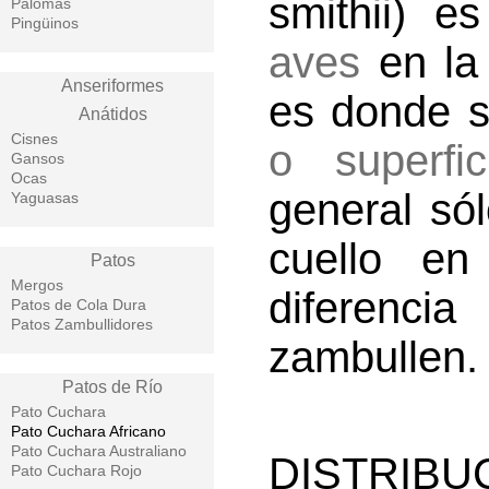
smithii) e
Palomas
Pingüinos
aves
en la 
Anseriformes
es donde 
Anátidos
Cisnes
o superfic
Gansos
Ocas
general só
Yaguasas
cuello en
Patos
Mergos
diferenci
Patos de Cola Dura
Patos Zambullidores
zambullen.
Patos de Río
Pato Cuchara
Pato Cuchara Africano
Pato Cuchara Australiano
DISTRIBU
Pato Cuchara Rojo