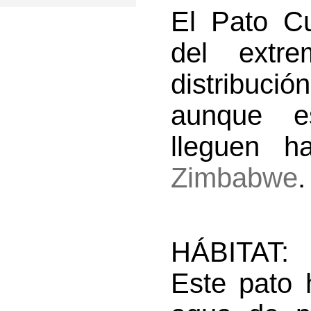
El Pato Cu
del ext
distribuc
aunque e
lleguen 
Zimbabwe
.
HÁBITAT:
Este pato 