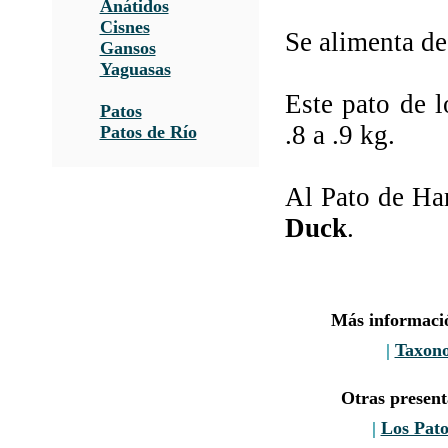
Anátidos
Cisnes
Se alimenta de 
Gansos
Yaguasas
Este pato de 
Patos
.8 a .9 kg.
Patos de Río
Al Pato de Har
Duck
.
Más informació
|
Taxon
Otras presen
|
Los Pato