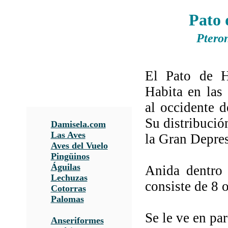
Pato 
Pteron
El Pato de Ha
Habita en las 
al occidente d
Su distribució
Damisela.com
Las Aves
la Gran Depres
Aves del Vuelo
Pingüinos
Águilas
Anida dentro 
Lechuzas
consiste de 8 
Cotorras
Palomas
Se le ve en pa
Anseriformes