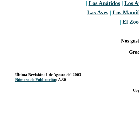
|
Los Anátidos
|
Los A
|
Las Aves
|
Los Mamíf
|
El Zoo
Nos gust
Grac
Última Revisión: 1 de Agosto del 2003
Número de Publicación
: A.30
Cop