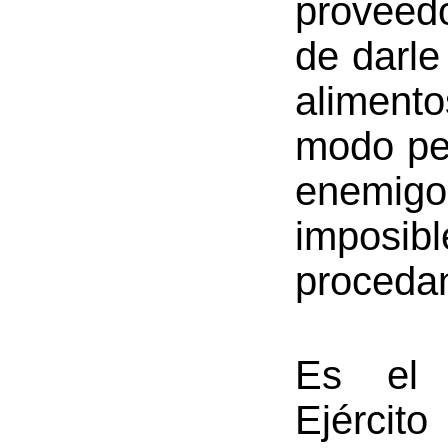
proveed
de darle
aliment
modo per
enemig
imposi
procedan
Es el 
Ejército