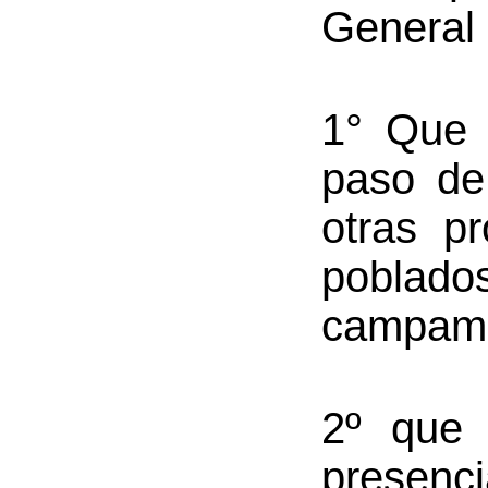
General 
1° Que 
paso de
otras p
pobla
campame
2º que 
presenc