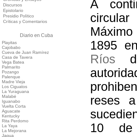
A conti
Discursos
Epistolario
circular
Presidio Político
Críticas y Comentarios
Máximo 
Diario en Cuba
1895 e
Playitas
Cajobabo
Cueva de Juan Ramírez
Ríos
do
Casa de Tavera
Vega Batea
Palmarito
autorid
Pozango
Palenque
Madre Vieja
prohibe
Los Ciguatos
La Yuraguana
reses 
Malabé
Iguanabo
Vuelta Corta
sucedien
Aguacate
Kentucky
Rita Perdomo
10 de
La Yaya
La Mejorana
Jagua