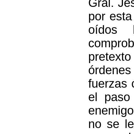
Gral. Je
por esta
oídos 
compro
pretext
órdenes
fuerzas 
el paso
enemigo 
no se le