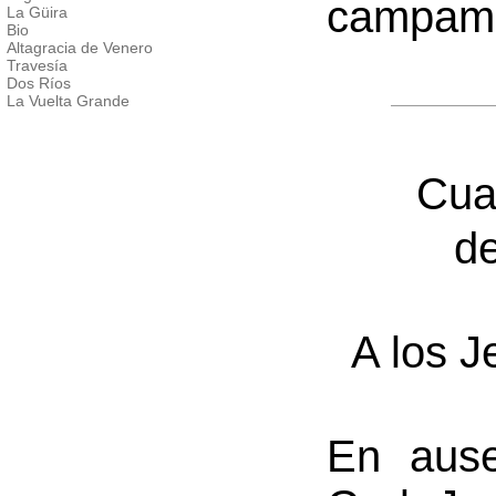
campame
La Güira
Bio
Altagracia de Venero
Travesía
Dos Ríos
La Vuelta Grande
Cua
de
A los J
En ause