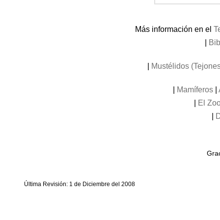
Más información en el
T
|
Bib
|
Mustélidos (Tejones
|
Mamíferos
|
|
El Zoo
|
D
Grac
Última Revisión: 1 de Diciembre del 2008