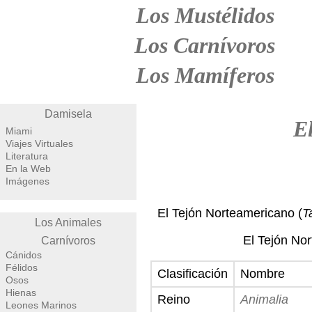
Los Mustélidos
Los Carnívoros
Los Mamíferos
Damisela
E
Miami
Viajes Virtuales
Literatura
En la Web
Imágenes
El Tejón Norteamericano (
T
Los Animales
El Tejón No
Carnívoros
Cánidos
Félidos
Clasificación
Nombre
Osos
Hienas
Reino
Animalia
Leones Marinos