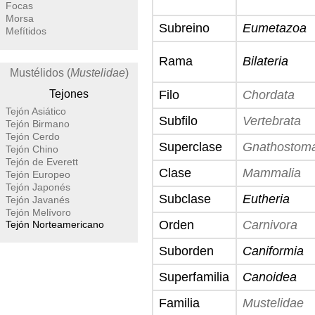
Focas
Morsa
Subreino
Eumetazoa
Mefítidos
Rama
Bilateria
Mustélidos (
Mustelidae
)
Tejones
Filo
Chordata
Tejón Asiático
Subfilo
Vertebrata
Tejón Birmano
Tejón Cerdo
Superclase
Gnathostom
Tejón Chino
Tejón de Everett
Clase
Mammalia
Tejón Europeo
Tejón Japonés
Subclase
Eutheria
Tejón Javanés
Tejón Melívoro
Orden
Carnivora
Tejón Norteamericano
Suborden
Caniformia
Superfamilia
Canoidea
Familia
Mustelidae