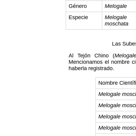
Género
Melogale
Especie
Melogale
moschata
Las Subes
Al Tejón Chino (
Melogal
Mencionamos el nombre cie
haberla registrado.
Nombre Científ
Melogale mosch
Melogale mosc
Melogale mosch
Melogale mosc