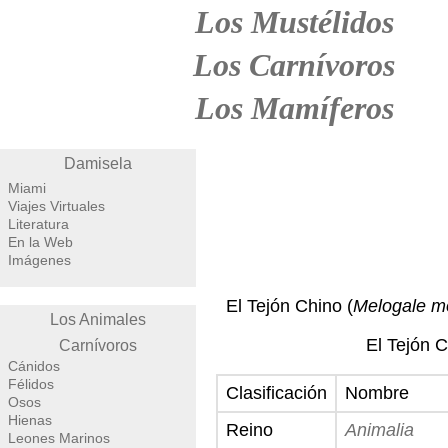
Los Mustélidos
Los Carnívoros
Los Mamíferos
Damisela
Miami
Viajes Virtuales
Literatura
En la Web
Imágenes
El Tejón Chino (
Melogale m
Los Animales
El Tejón C
Carnívoros
Cánidos
Félidos
Clasificación
Nombre
Osos
Hienas
Reino
Animalia
Leones Marinos