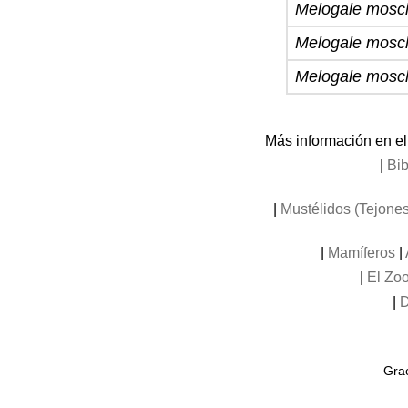
Melogale mosch
Melogale mosch
Melogale mosch
Más información en e
|
Bib
|
Mustélidos (Tejones
|
Mamíferos
|
|
El Zoo
|
D
Grac