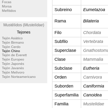
Focas
Morsa
Subreino
Eumetazoa
Mefítidos
Rama
Bilateria
Mustélidos (
Mustelidae
)
Tejones
Filo
Chordata
Tejón Asiático
Subfilo
Vertebrata
Tejón Birmano
Tejón Cerdo
Superclase
Gnathostom
Tejón Chino
Tejón de Everett
Clase
Mammalia
Tejón Europeo
Tejón Japonés
Subclase
Eutheria
Tejón Javanés
Tejón Melívoro
Tejón Norteamericano
Orden
Carnivora
Suborden
Caniformia
Superfamilia
Canoidea
Familia
Mustelidae