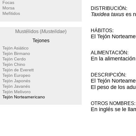
Focas
Morsa
DISTRIBUCIÓN:
Mefítidos
Taxidea taxus
es n
HÁBITOS:
Mustélidos (
Mustelidae
)
El Tejón Norteamer
Tejones
Tejón Asiático
ALIMENTACIÓN:
Tejón Birmano
En la alimentació
Tejón Cerdo
Tejón Chino
Tejón de Everett
DESCRIPCIÓN:
Tejón Europeo
El Tejón Norteamer
Tejón Japonés
Tejón Javanés
El peso de los adu
Tejón Melívoro
Tejón Norteamericano
OTROS NOMBRES:
En inglés se le ll