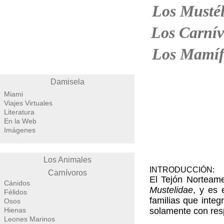
Los Mustél
Los Carnív
Los Mamíf
Damisela
Miami
Viajes Virtuales
Literatura
En la Web
Imágenes
Los Animales
INTRODUCCIÓN:
Carnívoros
El Tejón Norteame
Cánidos
Mustelidae
, y es 
Félidos
familias que integ
Osos
Hienas
solamente con res
Leones Marinos