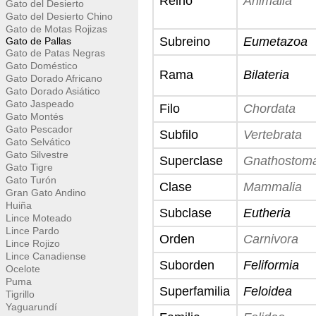
Reino
Animalia
Gato del Desierto
Gato del Desierto Chino
Gato de Motas Rojizas
Subreino
Eumetazoa
Gato de Pallas
Gato de Patas Negras
Gato Doméstico
Rama
Bilateria
Gato Dorado Africano
Gato Dorado Asiático
Gato Jaspeado
Filo
Chordata
Gato Montés
Gato Pescador
Subfilo
Vertebrata
Gato Selvático
Gato Silvestre
Superclase
Gnathostom
Gato Tigre
Gato Turón
Clase
Mammalia
Gran Gato Andino
Huiña
Subclase
Eutheria
Lince Moteado
Lince Pardo
Orden
Carnivora
Lince Rojizo
Lince Canadiense
Suborden
Feliformia
Ocelote
Puma
Superfamilia
Feloidea
Tigrillo
Yaguarundí