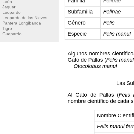
Familia
Felidae
León
Jaguar
Subfamilia
Felinae
Leopardo
Leopardo de las Nieves
Género
Felis
Pantera Longibanda
Tigre
Especie
Felis manul
Guepardo
Algunos nombres científico
Gato de Pallas (
Felis manul
Otocolobus manul
Las Sub
Al Gato de Pallas (
Felis
nombre científico de cada s
Nombre Científ
Felis manul fer