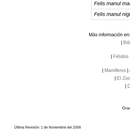
Felis manul ma
Felis manul nig
Más información en
|
Bib
|
Félidos 
|
Mamíferos
|
|
El Zoo
|
D
Grac
Última Revisión: 1 de Noviembre del 2008