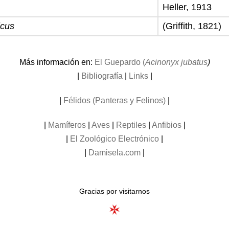
Heller, 1913
icus
(Griffith, 1821)
Más información en:
El Guepardo (
Acinonyx jubatus
)
|
Bibliografía
|
Links
|
|
Félidos (Panteras y Felinos)
|
|
Mamíferos
|
Aves
|
Reptiles
|
Anfibios
|
|
El Zoológico Electrónico
|
|
Damisela.com
|
Gracias por visitarnos