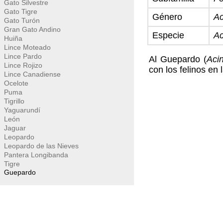
Gato Silvestre
Gato Tigre
Género
Ac
Gato Turón
Gran Gato Andino
Especie
Ac
Huiña
Lince Moteado
Lince Pardo
Al Guepardo (
Aci
Lince Rojizo
con los felinos en 
Lince Canadiense
Ocelote
Puma
Tigrillo
Yaguarundí
León
Jaguar
Leopardo
Leopardo de las Nieves
Pantera Longibanda
Tigre
Guepardo