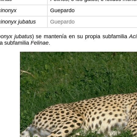
inonyx
Guepardo
inonyx jubatus
Guepardo
nonyx jubatus
) se mantenía en su propia subfamilia
Ac
la subfamilia
Felinae
.