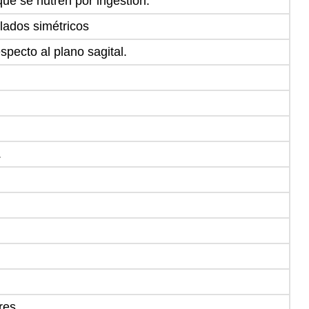
que se nutren por ingestión.
lados simétricos
specto al plano sagital.
.
res.