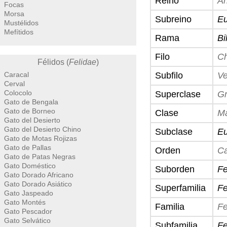
Reino
An
Focas
Morsa
Subreino
E
Mustélidos
Mefítidos
Rama
Bi
Filo
Ch
Félidos (
Felidae
)
Caracal
Subfilo
Ve
Cerval
Colocolo
Superclase
Gn
Gato de Bengala
Gato de Borneo
Clase
M
Gato del Desierto
Gato del Desierto Chino
Subclase
Eu
Gato de Motas Rojizas
Gato de Pallas
Orden
Ca
Gato de Patas Negras
Gato Doméstico
Suborden
Fe
Gato Dorado Africano
Gato Dorado Asiático
Superfamilia
Fe
Gato Jaspeado
Gato Montés
Familia
Fe
Gato Pescador
Gato Selvático
Subfamilia
Fe