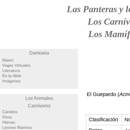
Las Panteras y l
Los Carnív
Los Mamíf
Damisela
Miami
Viajes Virtuales
Literatura
En la Web
Imágenes
El Guepardo (
Acin
Los Animales
Carnívoros
Cánidos
Osos
Clasificación
N
Hienas
Leones Marinos