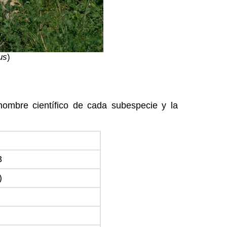
us
)
nombre científico de cada subespecie y la
3
)