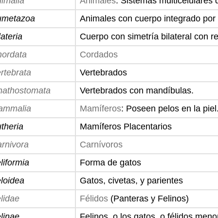
imalia
Animales
: Sistemas multicelulares 
umetazoa
Animales con cuerpo integrado por 
lateria
Cuerpo con simetría bilateral con re
ordata
Cordados
rtebrata
Vertebrados
athostomata
Vertebrados con mandíbulas.
ammalia
Mamíferos
: Poseen pelos en la piel
theria
Mamíferos Placentarios
rnivora
Carnívoros
liformia
Forma de gatos
loidea
Gatos, civetas, y parientes
lidae
Félidos
(Panteras y Felinos)
linae
Felinos, o los gatos, o félidos meno