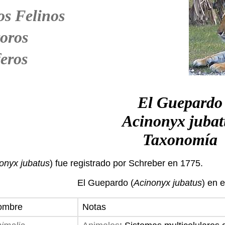
os Felinos
oros
eros
El Guepardo
Acinonyx jubat
Taxonomía
onyx jubatus
) fue registrado por Schreber en 1775.
El Guepardo (
Acinonyx jubatus
) en 
ombre
Notas