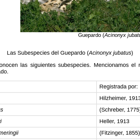
Guepardo (
Acinonyx jubat
Las Subespecies del Guepardo (
Acinonyx jubatus
)
conocen las siguientes subespecies. Mencionamos el 
ado.
Registrada por:
Hilzheimer, 191
us
(Schreber, 1775
i
Heller, 1913
eringii
(Fitzinger, 1855)