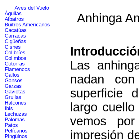
Aves del Vuelo
Águilas
Anhinga Am
Albatros
Buitres Americanos
Cacatúas
Carracas
Cigüeñas
Cisnes
Introducció
Colibríes
Colimbos
Las anhing
Cotorras
Flamencos
Gallos
nadan con
Gansos
Garzas
superficie 
Gaviotas
Grullas
Halcones
largo cuell
Ibis
Lechuzas
vemos por
Palomas
Patos
Pelícanos
impresión d
Pingüinos