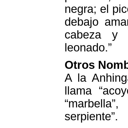
negra; el pi
debajo amar
cabeza y c
leonado.”
Otros Nomb
A la Anhing
llama “acoyo
“marbella”
serpiente”.