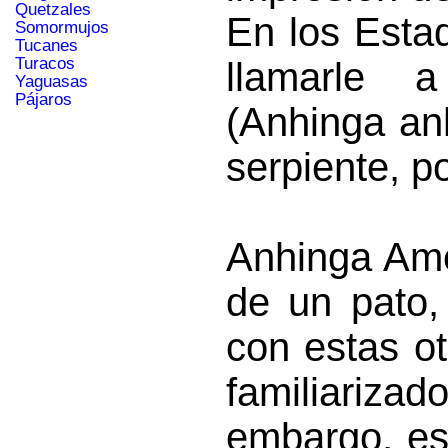
Quetzales
En los Esta
Somormujos
Tucanes
Turacos
llamarle 
Yaguasas
Pájaros
(Anhinga anh
serpiente, p
Anhinga Ame
de un pato,
con estas o
familiariz
embargo, es 