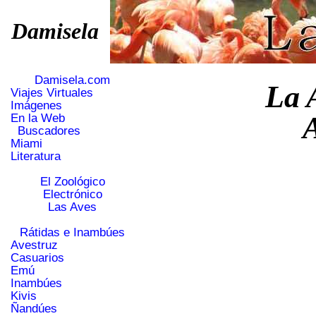
Damisela
Damisela.com
La 
Viajes Virtuales
Imágenes
En la Web
Buscadores
Miami
Literatura
El Zoológico
Electrónico
Las Aves
Rátidas e Inambúes
Avestruz
Casuarios
Emú
Inambúes
Kivis
Ñandúes