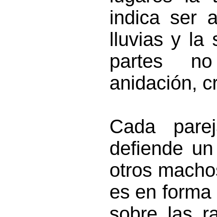
indica ser 
lluvias y la
partes n
anidación, c
Cada pare
defiende un
otros machos
es en forma 
sobre las r