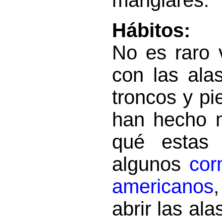
manglares.
Hábitos:
No es raro 
con las ala
troncos y pi
han hecho m
qué estas 
algunos
cor
americanos
abrir las al