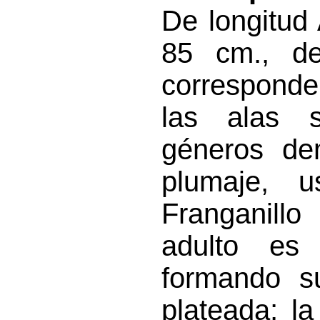
De longitud
85 cm., d
corresponde
las alas 
géneros dem
plumaje, u
Franganill
adulto es 
formando s
plateada; l