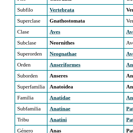
Subfilo
Vertebrata
Ve
Superclase
Gnathostomata
Ve
Clase
Aves
Av
Subclase
Neornithes
Ave
Superorden
Neognathae
Av
Orden
Anseriformes
An
Suborden
Anseres
An
Superfamilia
Anatoidea
An
Familia
Anatidae
An
Subfamilia
Anatinae
Pa
Tribu
Anatini
Pa
Género
Anas
Pa