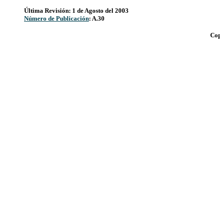
Última Revisión: 1 de Agosto del 2003
Número de Publicación
: A.30
Cop