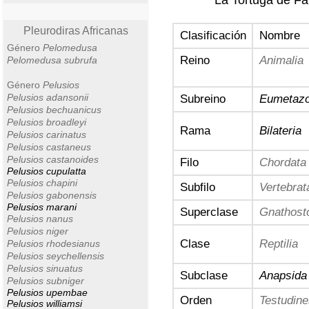
La Tortuga de Fa
Pleurodiras Africanas
Clasificación
Nombre
Género
Pelomedusa
Reino
Animalia
Pelomedusa subrufa
Género
Pelusios
Pelusios adansonii
Subreino
Eumetaz
Pelusios bechuanicus
Pelusios broadleyi
Rama
Bilateria
Pelusios carinatus
Pelusios castaneus
Pelusios castanoides
Filo
Chordata
Pelusios cupulatta
Pelusios chapini
Subfilo
Vertebrat
Pelusios gabonensis
Pelusios marani
Superclase
Gnathost
Pelusios nanus
Pelusios niger
Clase
Reptilia
Pelusios rhodesianus
Pelusios seychellensis
Pelusios sinuatus
Subclase
Anapsida
Pelusios subniger
Pelusios upembae
Orden
Testudine
Pelusios williamsi