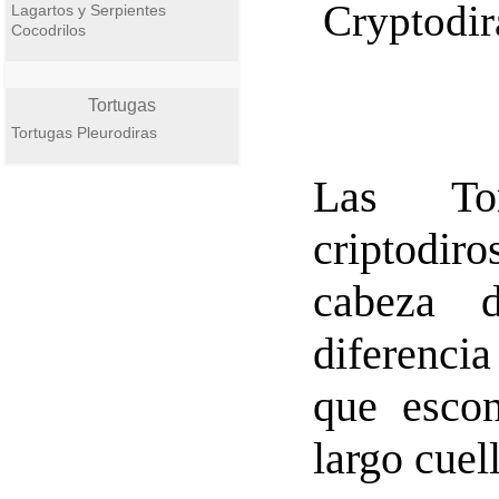
Lagartos y Serpientes
Cocodrilos
Tortugas
Tortugas Pleurodiras
Las Tor
criptodir
cabeza d
diferenci
que esco
largo cuell