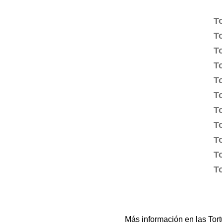
T
T
T
T
T
T
T
T
T
T
T
Más información en las Tor