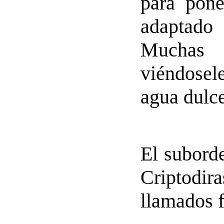
para pone
adaptado
Muchas
viéndosel
agua dulce
El subor
Criptodir
llamados f