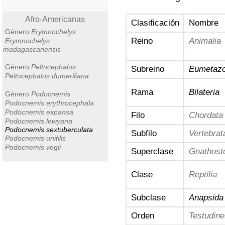
Afro-Americanas
Clasificación
Nombre
Género
Erymnochelys
Reino
Animalia
Erymnochelys
madagascariensis
Género
Peltocephalus
Subreino
Eumetaz
Peltocephalus dumeriliana
Rama
Bilateria
Género
Podocnemis
Podocnemis erythrocephala
Podocnemis expansa
Filo
Chordata
Podocnemis lewyana
Podocnemis sextuberculata
Subfilo
Vertebrat
Podocnemis unifilis
Podocnemis vogli
Superclase
Gnathost
Clase
Reptilia
Subclase
Anapsida
Orden
Testudine