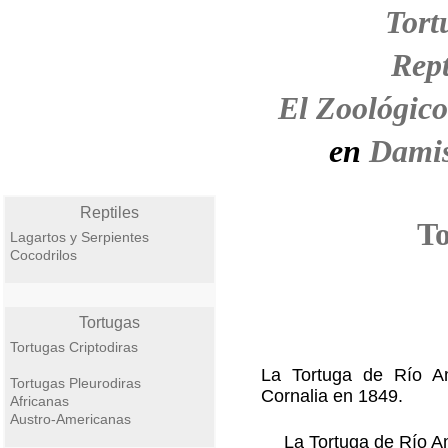
Tort
Rept
El Zoológico
en
Damis
Reptiles
To
Lagartos y Serpientes
Cocodrilos
Tortugas
Tortugas Criptodiras
La Tortuga de Río A
Tortugas Pleurodiras
Cornalia en 1849.
Africanas
Austro-Americanas
La Tortuga de Río A