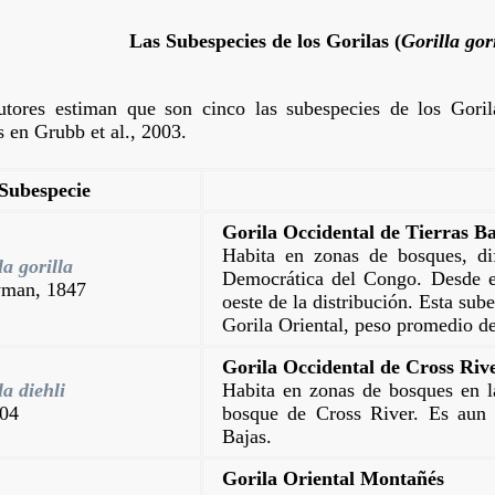
Las Subespecies de los Gorilas (
Gorilla gor
tores estiman que son cinco las subespecies de los Gorila
 en Grubb et al., 2003.
Subespecie
Gorila Occidental de Tierras B
Habita en zonas de bosques, di
la gorilla
Democrática del Congo. Desde el
yman, 1847
oeste de la distribución. Esta su
Gorila Oriental, peso promedio d
Gorila Occidental de Cross Riv
la diehli
Habita en zonas de bosques en l
904
bosque de Cross River. Es aun 
Bajas.
Gorila Oriental Montañés