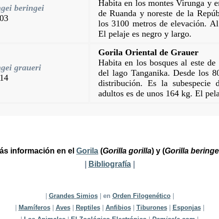
Habita en los montes Virunga y e
ngei beringei
de Ruanda y noreste de la Repúb
903
los 3100 metros de elevación. Al
El pelaje es negro y largo.
Gorila Oriental de Grauer
Habita en los bosques al este de
ngei graueri
del lago Tanganika. Desde los 8
914
distribución. Es la subespeci
adultos es de unos 164 kg. El pel
ás información en el
Gorila
(
Gorilla gorilla
) y (
Gorilla beringe
|
Bibliografía
|
|
Grandes Simios
|
en
Orden Filogenético
|
|
Mamíferos
|
Aves
|
Reptiles
|
Anfibios
|
Tiburones
|
Esponjas
|