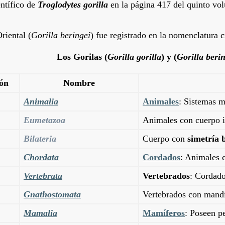
ntífico de
Troglodytes gorilla
en la página 417 del quinto vol
riental (
Gorilla beringei
) fue registrado en la nomenclatura 
Los Gorilas (
Gorilla gorilla
) y (
Gorilla beri
ión
Nombre
Animalia
Animales
: Sistemas m
Eumetazoa
Animales con cuerpo i
Bilateria
Cuerpo con
simetría b
Chordata
Cordados
: Animales 
Vertebrata
Vertebrados
: Cordado
Gnathostomata
Vertebrados con mandí
Mamalia
Mamíferos
: Poseen pe