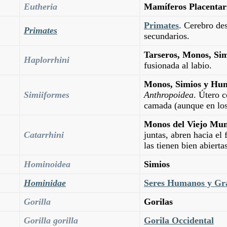
Eutheria
Mamíferos Placentar
Primates
. Cerebro des
Primates
secundarios.
Tarseros, Monos, Si
Haplorrhini
fusionada al labio.
Monos, Simios y Hu
Simiiformes
Anthropoidea
. Útero c
camada (aunque en los
Monos del Viejo Mu
Catarrhini
juntas, abren hacia el
las tienen bien abierta
Hominoidea
Simios
Hominidae
Seres Humanos y Gr
Gorilla
Gorilas
Gorilla gorilla
Gorila Occidental