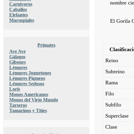
nombre cie
Carnívoros
Caballos
Elefantes
Marsupiales
El Gorila O
Primates
Clasificac
Aye Aye
Gálagos
Reino
Gibones
Lémures
Subreino
Lémures Juguetones
Lémures Pigmeos
Rama
Lémures Sedosos
Loris
Filo
Monos Americanos
Monos del Viejo Mundo
Subfilo
Tarseros
Tamarinos y Titíes
Superclase
Clase