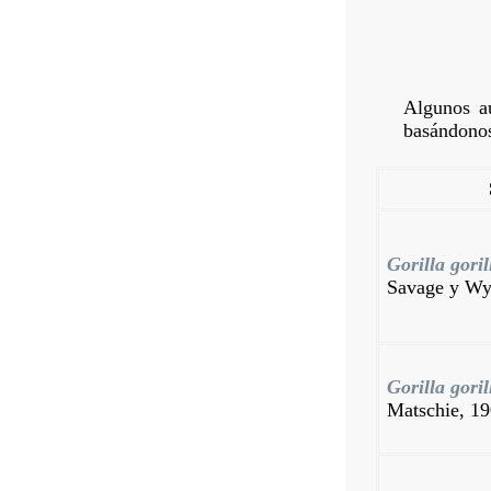
Algunos au
basándonos
Gorilla goril
Savage y W
Gorilla goril
Matschie, 1