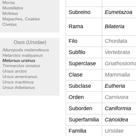
Morsa
Mustélidos
Subreino
Eumetazoa
Mofetas
Mapaches, Coatíes
Civetas
Rama
Bilateria
Filo
Chordata
Osos (
Ursidae
)
Ailuropoda melanoleuca
Subfilo
Vertebrata
Helarctos malayanus
Melursus ursinus
Superclase
Gnathostom
Tremarctos ornatus
Ursus arctos
Clase
Mammalia
Ursus americanus
Ursus maritimus
Subclase
Eutheria
Ursus thibetanus
Orden
Carnivora
Suborden
Caniformia
Superfamilia
Canoidea
Familia
Ursidae