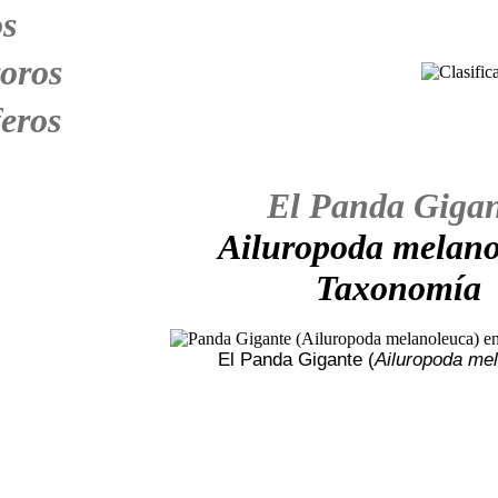
s
oros
eros
El Panda Gigan
Ailuropoda melano
Taxonomía
El Panda Gigante (
Ailuropoda me