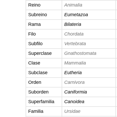
Reino
Animalia
Subreino
Eumetazoa
Rama
Bilateria
Filo
Chordata
Subfilo
Vertebrata
Superclase
Gnathostomata
Clase
Mammalia
Subclase
Eutheria
Orden
Carnivora
Suborden
Caniformia
Superfamilia
Canoidea
Familia
Ursidae