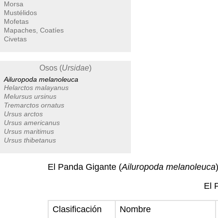
Morsa
Mustélidos
Mofetas
Mapaches, Coatíes
Civetas
Osos (
Ursidae
)
Ailuropoda melanoleuca
Helarctos malayanus
Melursus ursinus
Tremarctos ornatus
Ursus arctos
Ursus americanus
Ursus maritimus
Ursus thibetanus
El Panda Gigante (
Ailuropoda melanoleuca
El 
Clasificación
Nombre