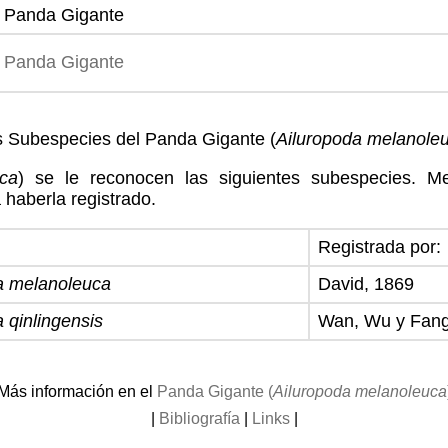
Panda Gigante
Panda Gigante
 Subespecies del Panda Gigante (
Ailuropoda melanole
uca
) se le reconocen las siguientes subespecies. M
 haberla registrado.
Registrada por:
a melanoleuca
David, 1869
 qinlingensis
Wan, Wu y Fang
Más información en el
Panda Gigante (
Ailuropoda melanoleuca
|
Bibliografía
|
Links
|