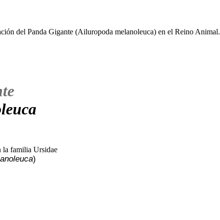
te
leuca
lanoleuca
)