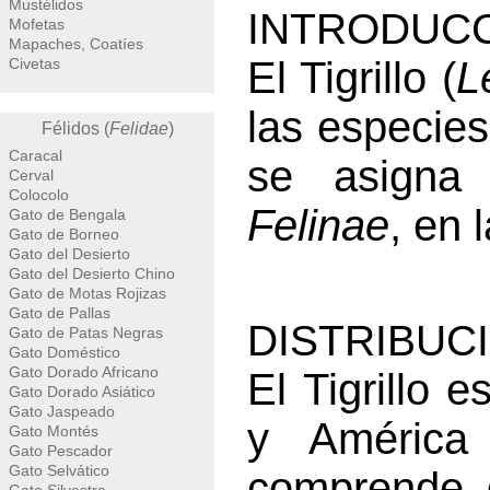
Mustélidos
INTRODUCC
Mofetas
Mapaches, Coatíes
El Tigrillo (
L
Civetas
las especies
Félidos (
Felidae
)
Caracal
se asigna 
Cerval
Colocolo
Felinae
, en 
Gato de Bengala
Gato de Borneo
Gato del Desierto
Gato del Desierto Chino
Gato de Motas Rojizas
Gato de Pallas
DISTRIBUC
Gato de Patas Negras
Gato Doméstico
Gato Dorado Africano
El Tigrillo 
Gato Dorado Asiático
Gato Jaspeado
y América 
Gato Montés
Gato Pescador
Gato Selvático
comprende 