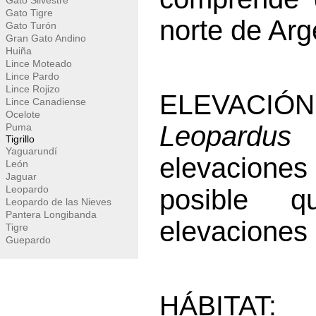
Gato Silvestre
Gato Tigre
norte de Arg
Gato Turón
Gran Gato Andino
Huiña
Lince Moteado
Lince Pardo
Lince Rojizo
ELEVACIÓN
Lince Canadiense
Ocelote
Leopardus t
Puma
Tigrillo
Yaguarundí
elevaciones
León
Jaguar
Leopardo
posible 
Leopardo de las Nieves
Pantera Longibanda
elevaciones
Tigre
Guepardo
HÁBITAT: