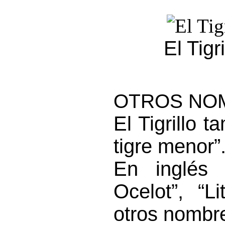
El Tigri
OTROS NO
El Tigrillo 
tigre menor”
En inglés 
Ocelot”, “Li
otros nombr