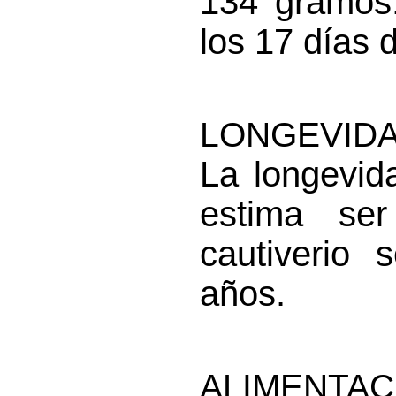
134 gramos.
los 17 días 
LONGEVIDA
La longevi
estima se
cautiverio
años.
ALIMENTAC