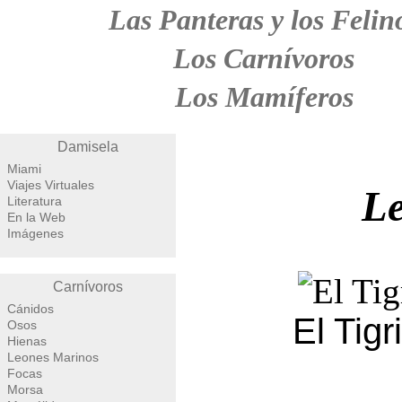
Las Panteras y los Felin
Los Carnívoros
Los Mamíferos
Damisela
Miami
Viajes Virtuales
Le
Literatura
En la Web
Imágenes
Carnívoros
Cánidos
El Tigri
Osos
Hienas
Leones Marinos
Focas
Morsa