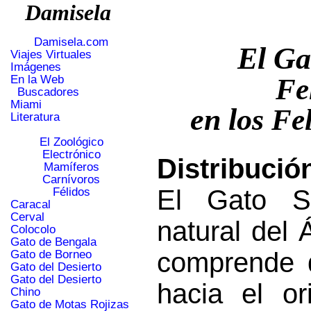
Damisela
Damisela.com
El Ga
Viajes Virtuales
Imágenes
En la Web
Fe
Buscadores
Miami
en los
Fel
Literatura
El Zoológico
Electrónico
Distribució
Mamíferos
Carnívoros
El Gato Se
Félidos
Caracal
Cerval
natural del 
Colocolo
Gato de Bengala
comprende 
Gato de Borneo
Gato del Desierto
Gato del Desierto
hacia el or
Chino
Gato de Motas Rojizas