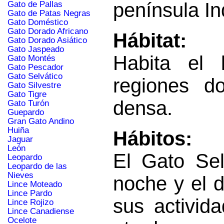
península In
Gato de Pallas
Gato de Patas Negras
Gato Doméstico
Gato Dorado Africano
Hábitat:
Gato Dorado Asiático
Gato Jaspeado
Habita el 
Gato Montés
Gato Pescador
Gato Selvático
regiones d
Gato Silvestre
Gato Tigre
densa.
Gato Turón
Guepardo
Gran Gato Andino
Huiña
Hábitos:
Jaguar
León
El Gato Sel
Leopardo
Leopardo de las
Nieves
noche y el 
Lince Moteado
Lince Pardo
sus activid
Lince Rojizo
Lince Canadiense
Ocelote