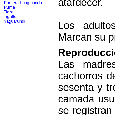
atardecer.
Pantera Longibanda
Puma
Tigre
Tigrillo
Yaguarundí
Los adultos
Marcan su pr
Reproducci
Las madre
cachorros d
sesenta y tr
camada usua
se registran