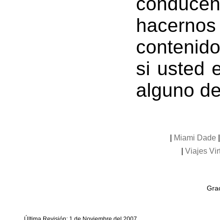
conduc
hacerno
contenido
si usted 
alguno de
|
Miami Dade
|
Viajes Vir
Grac
Última Revisión: 1 de Noviembre del 2007