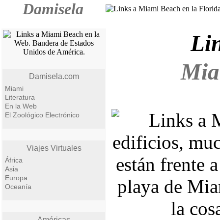
Damisela
Li
Mia
Damisela.com
Miami
Literatura
En la Web
El Zoológico Electrónico
Viajes Virtuales
África
Asia
Europa
Oceanía
Américas