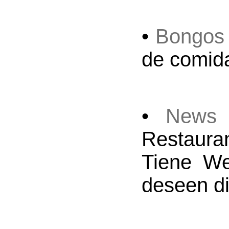
•
Bongos
de comid
•
News 
Restaura
Tiene W
deseen di