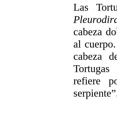
Las Tort
Pleurodir
cabeza dob
al cuerpo.
cabeza d
Tortugas 
refiere 
serpiente”