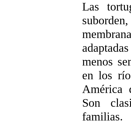
Las tort
suborden
membrana 
adaptadas
menos sem
en los rí
América d
Son clas
familias.