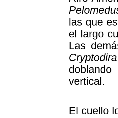
Pelomedu
las que e
el largo c
Las demás
Cryptodira
doblando 
vertical.
El cuello l