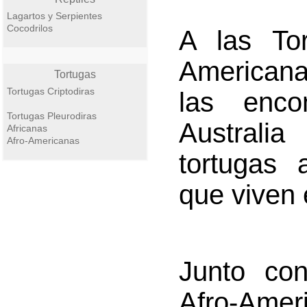
Lagartos y Serpientes
Cocodrilos
A las Tor
American
Tortugas
Tortugas Criptodiras
las enco
Tortugas Pleurodiras
Australi
Africanas
Afro-Americanas
tortugas 
que viven 
Junto con
Afro-Ame