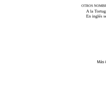
OTROS NOMBR
A la Tortug
En inglés s
Más i