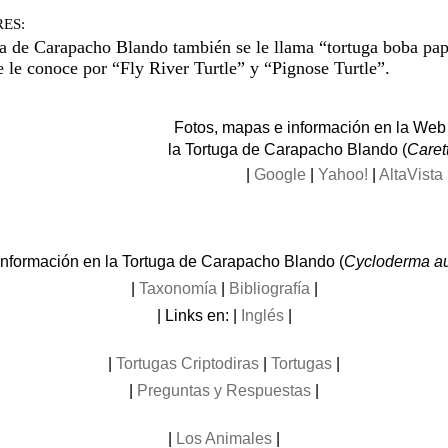
ES:
a de Carapacho Blando también se le llama “tortuga boba papu
e le conoce por “Fly River Turtle” y “Pignose Turtle”.
Fotos, mapas e información en la Web
la Tortuga de Carapacho Blando (
Caret
|
Google
|
Yahoo!
|
AltaVista
nformación en la Tortuga de Carapacho Blando (
Cycloderma au
|
Taxonomía
|
Bibliografía
|
| Links en: |
Inglés
|
|
Tortugas Criptodiras
|
Tortugas
|
|
Preguntas y Respuestas
|
|
Los Animales
|