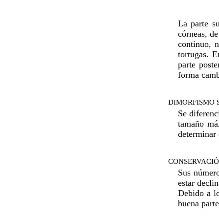
La parte su
córneas, de
continuo, 
tortugas. E
parte poste
forma cambi
DIMORFISMO 
Se diferenc
tamaño máx
determinar 
CONSERVACIÓ
Sus números
estar decli
Debido a lo
buena parte