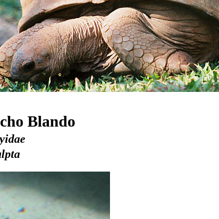
acho Blando
yidae
ulpta