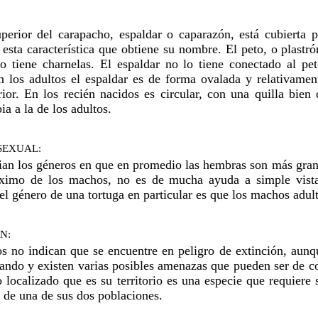
perior del carapacho, espaldar o caparazón, está cubierta 
 esta característica que obtiene su nombre. El peto, o plastr
no tiene charnelas. El espaldar no lo tiene conectado al p
n los adultos el espaldar es de forma ovalada y relativament
rior. En los recién nacidos es circular, con una quilla bien
a a la de los adultos.
SEXUAL:
ian los géneros en que en promedio las hembras son más grand
imo de los machos, no es de mucha ayuda a simple vista. 
el género de una tortuga en particular es que los machos adult
N:
 no indican que se encuentre en peligro de extinción, aunq
nando y existen varias posibles amenazas que pueden ser de co
 localizado que es su territorio es una especie que requiere 
 de una de sus dos poblaciones.