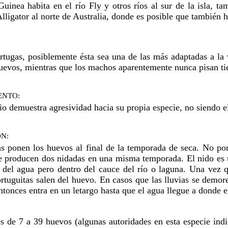
inea habita en el río Fly y otros ríos al sur de la isla, ta
Alligator al norte de Australia, donde es posible que también ha
ortugas, posiblemente ésta sea una de las más adaptadas a la
uevos, mientras que los machos aparentemente nunca pisan tie
ENTO:
io demuestra agresividad hacia su propia especie, no siendo el
N:
 ponen los huevos al final de la temporada de seca. No pon
 producen dos nidadas en una misma temporada. El nido es un
 del agua pero dentro del cauce del río o laguna. Una vez qu
rtuguitas salen del huevo. En casos que las lluvias se demore
ntonces entra en un letargo hasta que el agua llegue a donde el
s de 7 a 39 huevos (algunas autoridades en esta especie ind