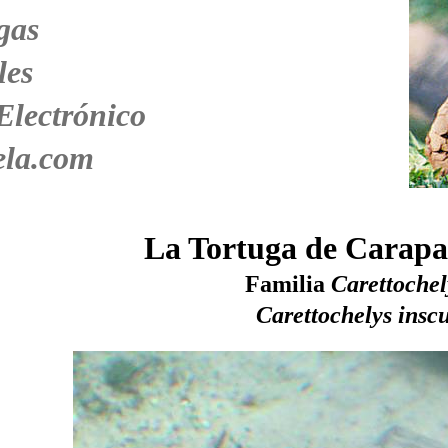
gas
les
Electrónico
ela.com
La Tortuga de Carap
Familia
Carettochel
Carettochelys insc