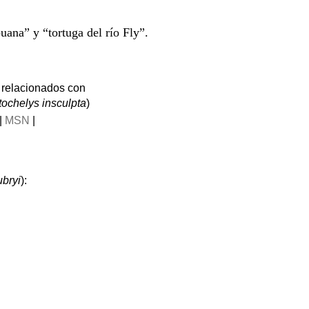
ana” y “tortuga del río Fly”.
 relacionados con
tochelys insculpta
)
|
MSN
|
bryi
):