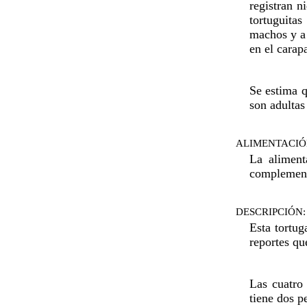
registran 
tortuguita
machos y a 
en el carap
Se estima q
son adultas
ALIMENTACIÓ
La aliment
complement
DESCRIPCIÓN:
Esta tortu
reportes qu
Las cuatro
tiene dos p