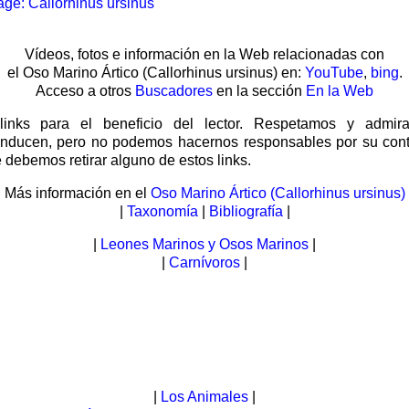
ge: Callorhinus ursinus
Vídeos, fotos e información en la Web relacionadas con
el Oso Marino Ártico (Callorhinus ursinus) en:
YouTube
,
bing
.
Acceso a otros
Buscadores
en la sección
En la Web
links para el beneficio del lector. Respetamos y admir
nducen, pero no podemos hacernos responsables por su cont
 debemos retirar alguno de estos links.
Más información en el
Oso Marino Ártico (Callorhinus ursinus)
|
Taxonomía
|
Bibliografía
|
|
Leones Marinos y Osos Marinos
|
|
Carnívoros
|
|
Los Animales
|