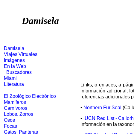
Damisela
Damisela
Viajes Virtuales
Imágenes
En la Web
Buscadores
Miami
Literatura
Links, o enlaces, a pági
información adicional, f
El Zoológico Electrónico
referencias adicionales p
Mamíferos
•
Northern Fur Seal
(Call
Carnívoros
Lobos, Zorros
•
IUCN Red List - Callorh
Osos
Información en la taxonom
Focas
Gatos, Panteras