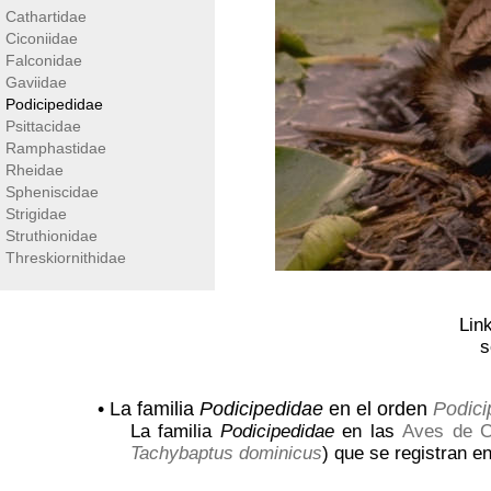
Cathartidae
Ciconiidae
Falconidae
Gaviidae
Podicipedidae
Psittacidae
Ramphastidae
Rheidae
Spheniscidae
Strigidae
Struthionidae
Threskiornithidae
Lin
s
• La familia
Podicipedidae
en el orden
Podici
La familia
Podicipedidae
en las
Aves de 
Tachybaptus dominicus
) que se registran e