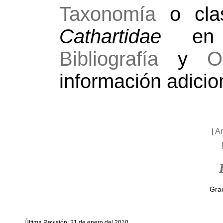
Taxonomía
o clas
Cathartidae
en e
Bibliografía
y
O
información adicio
|
A
Grac
Última Revisión: 21 de enero del 2010