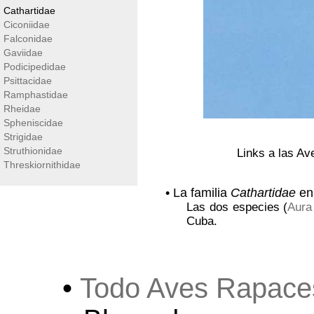
Cathartidae
Ciconiidae
Falconidae
Gaviidae
Podicipedidae
Psittacidae
Ramphastidae
Rheidae
Spheniscidae
Strigidae
Struthionidae
Links a las Av
Threskiornithidae
• La familia
Cathartidae
en
Las dos especies (
Aura
Cuba.
•
Todo Aves Rapace