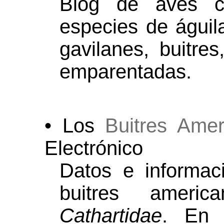
Blog de aves c
especies de águila
gavilanes, buitre
emparentadas.
• Los
Buitres Amer
Electrónico
Datos e informac
buitres ameri
Cathartidae
. En 