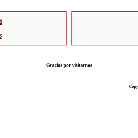
i
.
s
Gracias por visitarnos
Copy