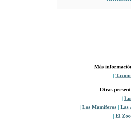
Más información
|
Taxon
Otras presen
|
Lo
|
Los Mamíferos
|
Las 
|
El Zoo