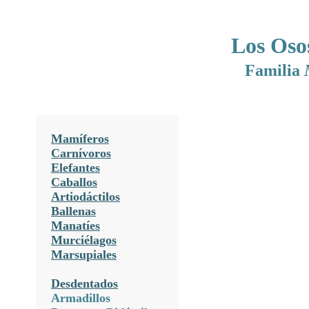
Los Oso
Familia
Mamíferos
Carnívoros
Elefantes
Caballos
Artiodáctilos
Ballenas
Manatíes
Murciélagos
Marsupiales
Desdentados
Armadillos