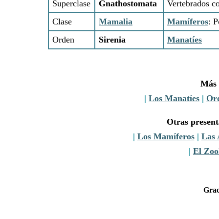
Superclase
Gnathostomata
Vertebrados c
Clase
Mamalia
Mamíferos
: P
Orden
Sirenia
Manatíes
Más 
|
Los Manatíes
|
Ord
Otras presen
|
Los Mamíferos
|
Las 
|
El Zoo
Grac