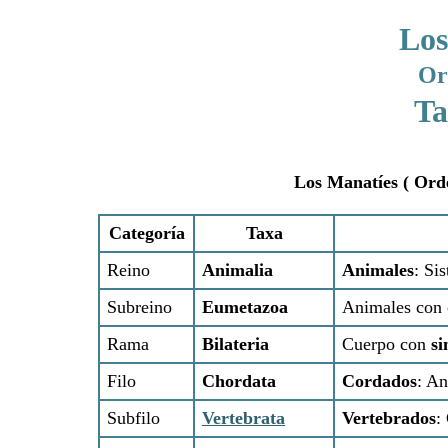
Los
Or
Ta
Los Manatíes ( Orde
Categoría
Taxa
Reino
Animalia
Animales
: Si
Subreino
Eumetazoa
Animales con 
Rama
Bilateria
Cuerpo con
si
Filo
Chordata
Cordados
: An
Subfilo
Vertebrata
Vertebrados
: