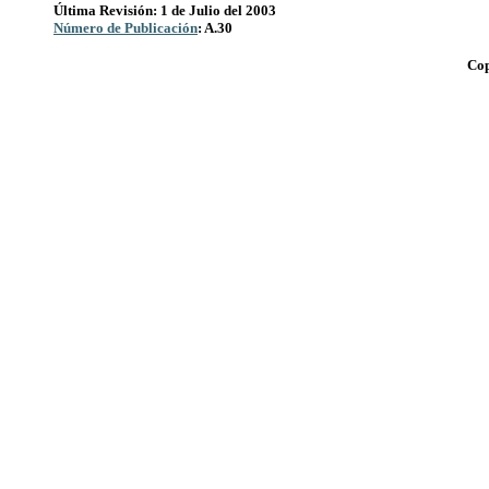
Última Revisión: 1 de Julio del 2003
Número de Publicación
: A.30
Cop