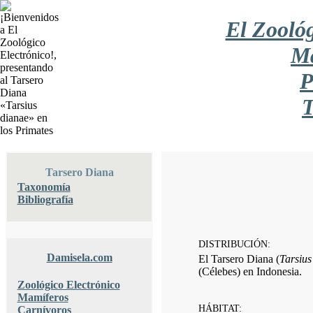
El Zoológ
Ma
P
T
Tarsero Diana
Taxonomía
Bibliografía
DISTRIBUCIÓN:
Damisela.com
El Tarsero Diana (
Tarsius
(Célebes) en Indonesia.
Zoológico Electrónico
Mamíferos
HÁBITAT:
Carnívoros