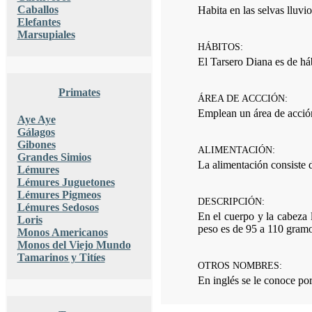
Caballos
Habita en las selvas lluvi
Elefantes
Marsupiales
HÁBITOS:
El Tarsero Diana es de há
Primates
ÁREA DE ACCCIÓN:
Emplean un área de acción
Aye Aye
Gálagos
Gibones
ALIMENTACIÓN:
Grandes Simios
La alimentación consiste 
Lémures
Lémures Juguetones
Lémures Pigmeos
DESCRIPCIÓN:
Lémures Sedosos
En el cuerpo y la cabeza
Loris
peso es de 95 a 110 gramo
Monos Americanos
Monos del Viejo Mundo
Tamarinos y Titíes
OTROS NOMBRES:
En inglés se le conoce por