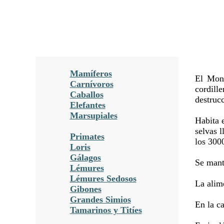
Mamíferos
El Mono
Carnívoros
cordill
Caballos
destrucc
Elefantes
Marsupiales
Habita 
selvas l
Primates
los 300
Loris
Gálagos
Se mant
Lémures
Lémures Sedosos
La alime
Gibones
Grandes Simios
En la c
Tamarinos y Titíes