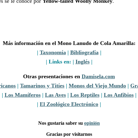
és se le conoce por
Yellow-tailed Woolly Monkey
.
Más información en el Mono Lanudo de Cola Amarilla:
|
Taxonomía
|
Bibliografía
|
| Links en: |
Inglés
|
Otras presentaciones en
Damisela.com
icanos
|
Tamarinos y Titíes
|
Monos del Viejo Mundo
|
Gr
|
Los Mamíferos
|
Las Aves
|
Los Reptiles
|
Los Anfibios
|
|
El Zoológico Electrónico
|
Nos gustaría saber su
opinión
Gracias por visitarnos