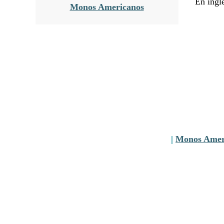
En ingl
Monos Americanos
|
Monos Amer