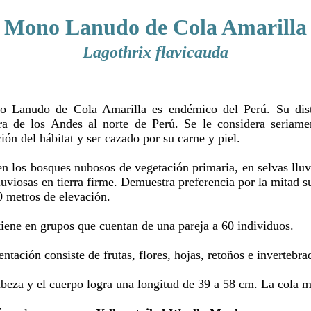
Mono Lanudo de Cola Amarilla
Lagothrix flavicauda
 Lanudo de Cola Amarilla es endémico del Perú. Su distr
era de los Andes al norte de Perú. Se le considera seriam
ión del hábitat y ser cazado por su carne y piel.
en los bosques nubosos de vegetación primaria, en selvas lluv
luviosas en tierra firme. Demuestra preferencia por la mitad s
0 metros de elevación.
iene en grupos que cuentan de una pareja a 60 individuos.
ntación consiste de frutas, flores, hojas, retoños e invertebra
abeza y el cuerpo logra una longitud de 39 a 58 cm. La cola m