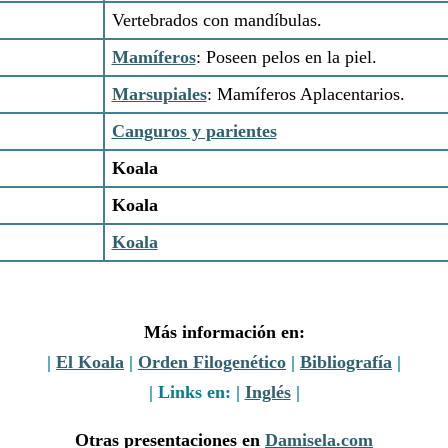
Vertebrados con mandíbulas.
Mamíferos
: Poseen pelos en la piel.
Marsupiales
: Mamíferos Aplacentarios.
Canguros y parientes
Koala
Koala
Koala
Más información en:
|
El Koala
|
Orden Filogenético
|
Bibliografía
|
| Links en: |
Inglés
|
Otras presentaciones en
Damisela.com