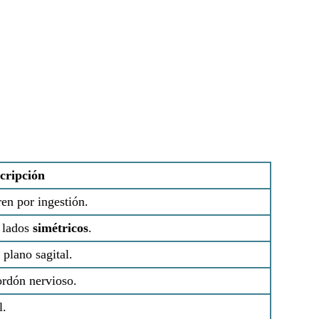
cripción
ren por ingestión.
 lados
simétricos
.
 plano sagital.
ordón nervioso.
l.