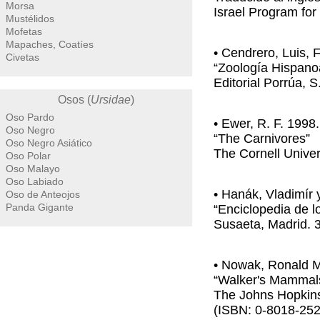
Morsa
Israel Program for 
Mustélidos
Mofetas
Mapaches, Coatíes
• Cendrero, Luis, 
Civetas
“Zoología Hispano
Editorial Porrúa, S
Osos (
Ursidae
)
Oso Pardo
• Ewer, R. F. 1998.
Oso Negro
“The Carnivores”
Oso Negro Asiático
The Cornell Univer
Oso Polar
Oso Malayo
Oso Labiado
• Hanák, Vladimír 
Oso de Anteojos
Panda Gigante
“Enciclopedia de 
Susaeta, Madrid. 
• Nowak, Ronald M
“Walker's Mammals 
The Johns Hopkins
(ISBN: 0-8018-252