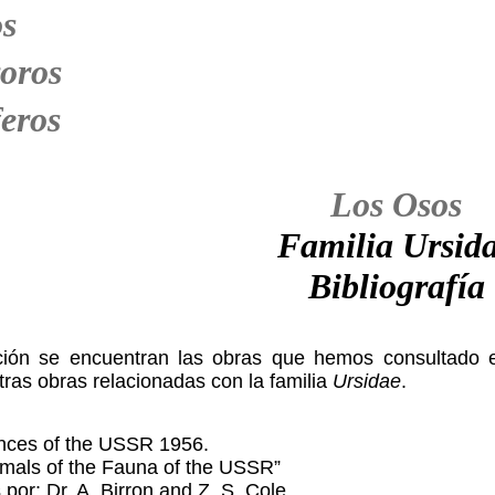
s
oros
eros
Los Osos
Familia Ursid
Bibliografía
ción se encuentran las obras que hemos consultado e
otras obras relacionadas con la familia
Ursidae
.
nces of the USSR 1956.
als of the Fauna of the USSR”
 por: Dr. A. Birron and Z. S. Cole.