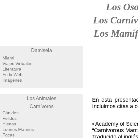
Los Oso
Los Carnív
Los Mamíf
Damisela
Miami
Viajes Virtuales
Literatura
En la Web
Imágenes
Los Animales
En esta presenta
Incluimos citas a 
Carnívoros
Cánidos
Félidos
• Academy of Scie
Hienas
Leones Marinos
“Carnivorous Mamm
Focas
Traducido al inglés